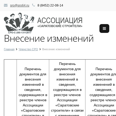
sro@sro64.ru
8 (8452) 22-08-14
Внесение изменений
Главная
Членство СРО
Внесение изменений
Перечень
Перечень
документов для
Перечень
документов для
внесения
документов дл
внесения
изменений в
внесения
изменений в
сведения,
изменений в
сведения,
содержащиеся в
сведения,
содержащиеся в
реестре членов
содержащиеся
реестре членов
Ассоциации
реестре члено
Ассоциации
«Саратовские
Ассоциации
«Саратовские
строители» в связи
«Саратовские
строители» в
с изменением
строители» в св