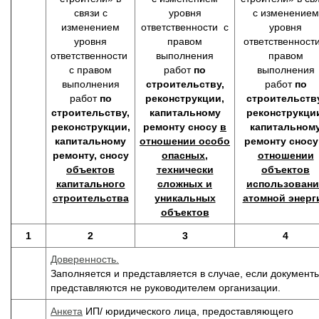
связи с
уровня
с изменением
изменением
ответственности с
уровня
уровня
правом
ответственности
ответственности
выполнения
правом
с правом
работ
по
выполнения
выполнения
строительству,
работ
по
работ
по
реконструкции,
строительств
строительству,
капитальному
реконструкци
реконструкции,
ремонту
сносу
в
капитальном
капитальному
отношении особо
ремонту
снос
ремонту, сносу
опасных,
отношении
объектов
технически
объектов
капитального
сложных и
использовани
строительства
уникальных
атомной энерг
объектов
1
2
3
4
Доверенность.
Заполняется и представляется в случае, если документ
представляются не руководителем организации.
Анкета
ИП/ юридического лица, предоставляющего