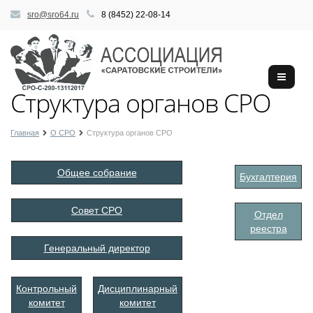
sro@sro64.ru
8 (8452) 22-08-14
Структура органов СРО
Главная
О СРО
Структура органов СРО
Общее собрание
Бухгалтерия
Совет СРО
Отдел
реестра
Генеральный директор
Контрольный
Дисциплинарный
комитет
комитет