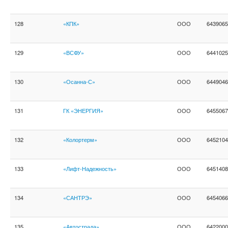
128
«КПК»
ООО
6439065
129
«ВСФУ»
ООО
6441025
130
«Осанна-С»
ООО
6449046
131
ГК «ЭНЕРГИЯ»
ООО
6455067
132
«Колортерм»
ООО
6452104
133
«Лифт-Надежность»
ООО
6451408
134
«САНТРЭ»
ООО
6454066
135
«Автострада»
ООО
6422000