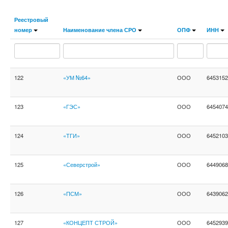
Реестровый
номер
Наименование члена СРО
ОПФ
ИНН
122
«УМ №64»
ООО
6453152
123
«ГЭС»
ООО
6454074
124
«ТГИ»
ООО
6452103
125
«Северстрой»
ООО
6449068
126
«ПСМ»
ООО
6439062
127
«КОНЦЕПТ СТРОЙ»
ООО
6452939