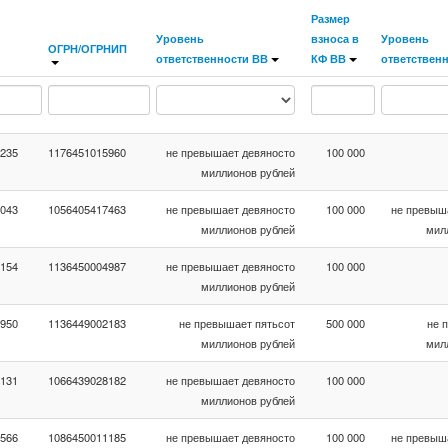
Размер
Уровень
взноса в
Уровень
ОГРН/ОГРНИП
ответственности ВВ
КФ ВВ
ответствен
235
1176451015960
не превышает девяносто
100 000
миллионов рублей
043
1056405417463
не превышает девяносто
100 000
не превыш
миллионов рублей
мил
154
1136450004987
не превышает девяносто
100 000
миллионов рублей
950
1136449002183
не превышает пятьсот
500 000
не 
миллионов рублей
мил
131
1066439028182
не превышает девяносто
100 000
миллионов рублей
566
1086450011185
не превышает девяносто
100 000
не превыш