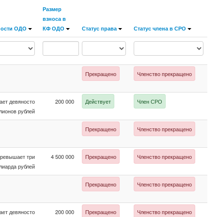
Размер
взноса в
ности ОДО
КФ ОДО
Статус права
Статус члена в СРО
Прекращено
Членство прекращено
ает девяносто
200 000
Действует
Член СРО
лионов рублей
Прекращено
Членство прекращено
превышает три
4 500 000
Прекращено
Членство прекращено
лиарда рублей
Прекращено
Членство прекращено
ает девяносто
200 000
Прекращено
Членство прекращено